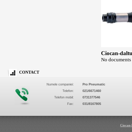
Ciocan-daltu
No documents 
CONTACT
Numele companiei:
Pro Pneumatic
Telefon:
021/6671460
Telefon mobil:
0731377546
Fax:
031/8167805
Ciocan-