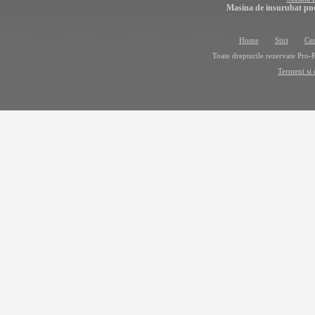
Masina de insurubat pn
Home
Stiri
Cer
Toate drepturile rezervate Pro
Termeni si 