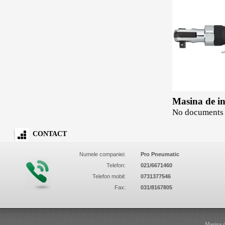
Masina de i
No documents 
CONTACT
Numele companiei:
Pro Pneumatic
Telefon:
021/6671460
Telefon mobil:
0731377546
Fax:
031/8167805
Masina d